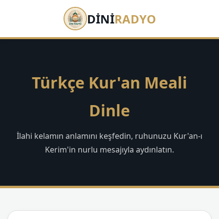
DİNİ
RADYO
Türkçe Kur'an Meali
Dinle
İlahi kelamın anlamını keşfedin, ruhunuzu Kur'an-ı
Kerim'in nurlu mesajıyla aydınlatın.